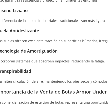
sto garantiza resistencia y protección en diferentes entornos.
iseño Liviano
 diferencia de las botas industriales tradicionales, son más ligera
uela Antideslizante
as suelas ofrecen excelente tracción en superficies húmedas, irreg
ecnología de Amortiguación
ncorporan sistemas que absorben impactos, reduciendo la fatiga.
ranspirabilidad
ermiten circulación de aire, manteniendo los pies secos y cómodos
mportancia de la Venta de Botas Armor Under
a comercialización de este tipo de botas representa una oportunid