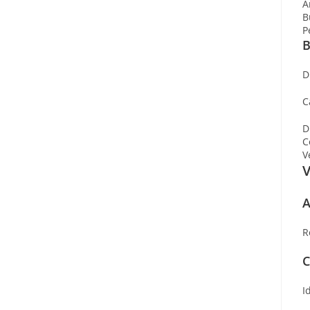
A
B
P
B
D
C
D
C
V
V
A
R
C
I