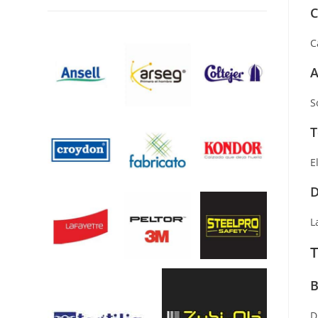
C
C
A
S
T
E
D
L
T
B
D