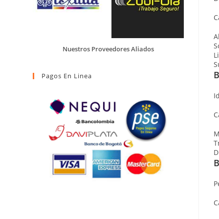
C
A
S
Nuestros Proveedores Aliados
L
S
B
Pagos En Linea
I
C
M
T
D
B
P
C