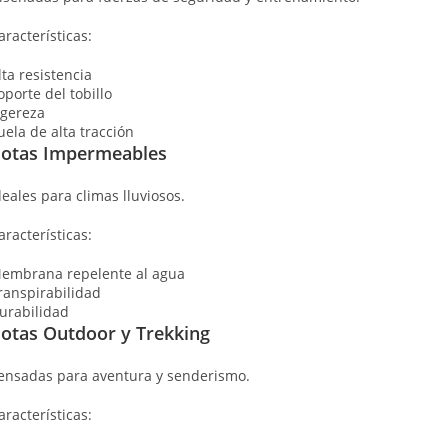
aracterísticas:
lta resistencia
oporte del tobillo
igereza
uela de alta tracción
otas Impermeables
deales para climas lluviosos.
aracterísticas:
embrana repelente al agua
ranspirabilidad
urabilidad
otas Outdoor y Trekking
ensadas para aventura y senderismo.
aracterísticas: