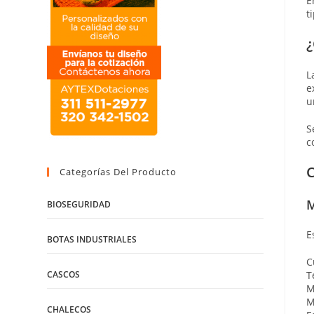
E
t
¿
L
e
u
S
c
C
Categorías Del Producto
M
BIOSEGURIDAD
E
BOTAS INDUSTRIALES
C
CASCOS
T
M
M
CHALECOS