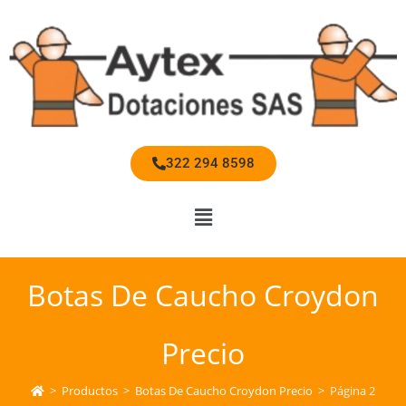
322 294 8598
Botas De Caucho Croydon
Precio
>
Productos
>
Botas De Caucho Croydon Precio
>
Página 2