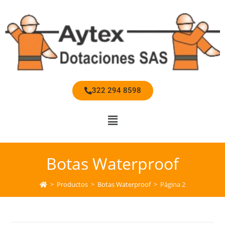
322 294 8598
Botas Waterproof
>
Productos
>
Botas Waterproof
>
Página 2