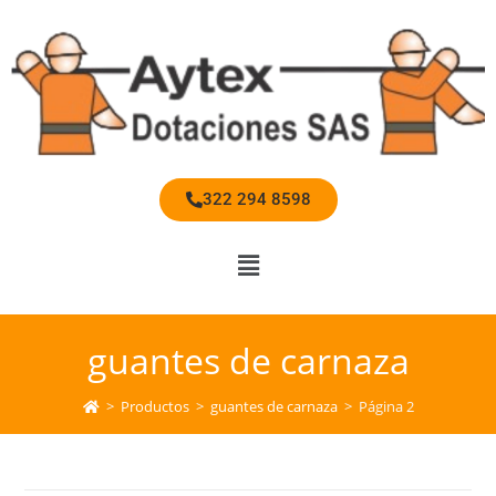
322 294 8598
guantes de carnaza
>
Productos
>
guantes de carnaza
>
Página 2