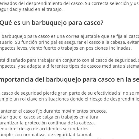
erivados del desprendimiento del casco. Su correcta selección y u
eguridad y salud en el trabajo.
Qué es un barbuquejo para casco?
l barbuquejo para casco es una correa ajustable que se fija al cas
suario. Su función principal es asegurar el casco a la cabeza, evit
mpactos leves, viento fuerte o trabajos en posiciones inclinadas.
stá diseñado para trabajar en conjunto con el casco de seguridad, 
mpactos, y se adapta a diferentes tipos de cascos mediante sistemas
mportancia del barbuquejo para casco en la s
l casco de seguridad pierde gran parte de su efectividad si no se
umple un rol clave en situaciones donde el riesgo de desprendimien
antener el casco fijo durante movimientos bruscos.
vitar que el casco se caiga en trabajos en altura.
arantizar la protección continua de la cabeza.
educir el riesgo de accidentes secundarios.
umplir con normativas de seguridad laboral.