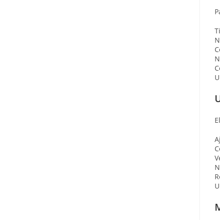
P
T
N
C
N
C
U
U
E
A
C
V
N
R
U
M