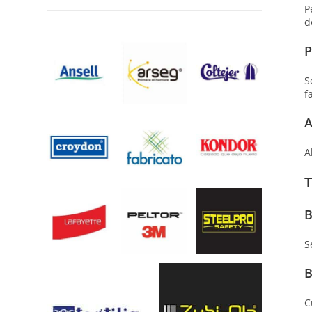
P
d
P
S
f
A
A
T
B
S
B
C