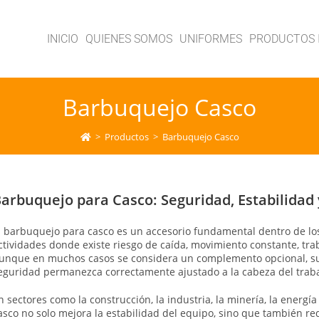
INICIO
QUIENES SOMOS
UNIFORMES
PRODUCTOS 
Barbuquejo Casco
>
Productos
>
Barbuquejo Casco
arbuquejo para Casco: Seguridad, Estabilidad 
l barbuquejo para casco es un accesorio fundamental dentro de lo
ctividades donde existe riesgo de caída, movimiento constante, tra
unque en muchos casos se considera un complemento opcional, su f
eguridad permanezca correctamente ajustado a la cabeza del tra
n sectores como la construcción, la industria, la minería, la energía
asco no solo mejora la estabilidad del equipo, sino que también re