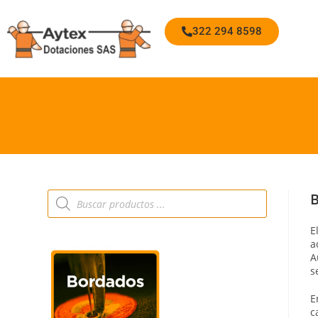
322 294 8598
B
E
a
A
s
E
c