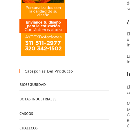
d
s
¿
E
u
i
E
i
Categorías Del Producto
I
BIOSEGURIDAD
E
c
BOTAS INDUSTRIALES
M
E
CASCOS
G
R
C
CHALECOS