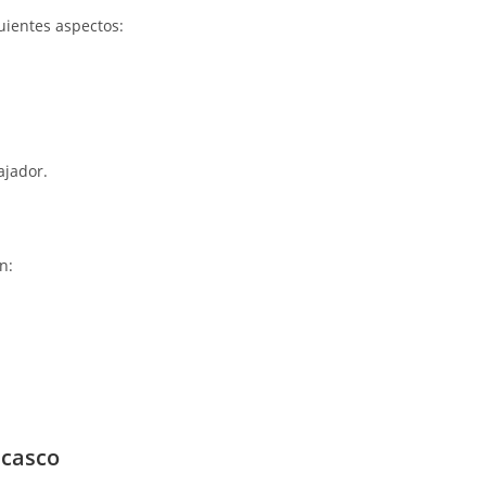
uientes aspectos:
ajador.
n:
 casco