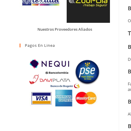
B
O
Nuestros Proveedores Aliados
T
Pagos En Linea
B
D
B
F
a
B
A
B