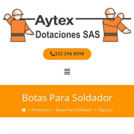
322 294 8598
Botas Para Soldador
>
Productos
>
Botas Para Soldador
>
Página 2