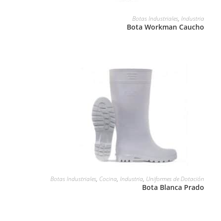
LEER MÁS
Botas Industriales
,
Industria
Bota Workman Caucho
LEER MÁS
Botas Industriales
,
Cocina
,
Industria
,
Uniformes de Dotación
Bota Blanca Prado