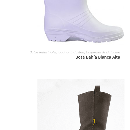
LEER MÁS
Botas Industriales
,
Cocina
,
Industria
,
Uniformes de Dotación
Bota Bahía Blanca Alta