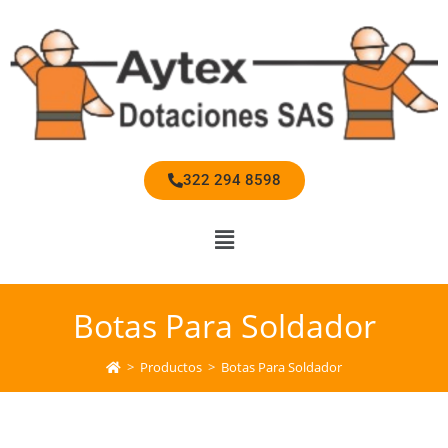
322 294 8598
Botas Para Soldador
>
Productos
>
Botas Para Soldador