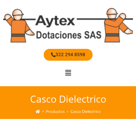
322 294 8598
Casco Dielectrico
>
Productos
>
Casco Dielectrico