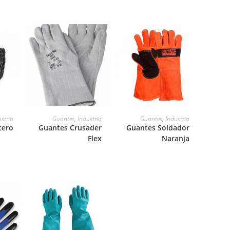
LEER MÁS
LEER MÁS
stria
Guantes
,
Industria
Guantes
,
Industria
cero
Guantes Crusader
Guantes Soldador
Flex
Naranja