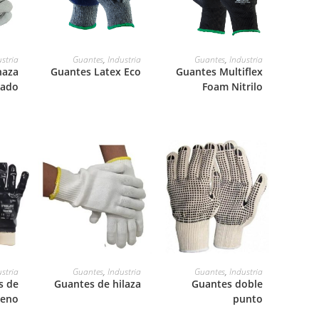
LEER MÁS
LEER MÁS
stria
Guantes
,
Industria
Guantes
,
Industria
naza
Guantes Latex Eco
Guantes Multiflex
zado
Foam Nitrilo
LEER MÁS
LEER MÁS
stria
Guantes
,
Industria
Guantes
,
Industria
s de
Guantes de hilaza
Guantes doble
eno
punto