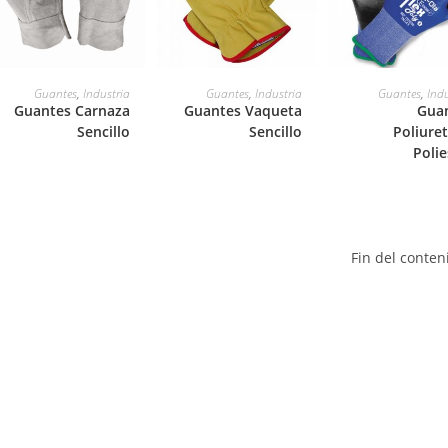
LEER MÁS
LEER MÁS
LEER MÁS
Guantes
,
Industria
Guantes
,
Industria
Guantes
,
Indu
Guantes Carnaza
Guantes Vaqueta
Gua
Sencillo
Sencillo
Poliure
Polie
Fin del conten