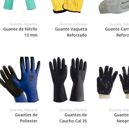
LEER MÁS
LEER MÁS
LEER MÁS
Guantes
,
Industria
Guantes
,
Industria
Guantes
,
Indu
Guante de Nitrilo
Guante Vaqueta
Guante Car
13 mm
Reforzado
Refor
LEER MÁS
LEER MÁS
LEER MÁS
Guantes
,
Industria
Guantes
,
Industria
Guantes
,
Indu
Guantes de
Guantes de
Guante
Poliester
Caucho Cal 35
Neopr