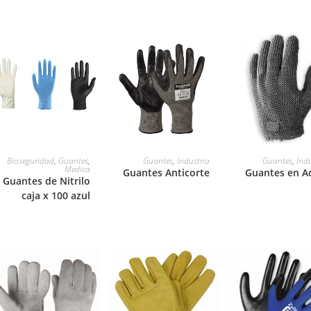
LEER MÁS
LEER MÁS
LEER MÁS
Bioseguridad
,
Guantes
,
Guantes
,
Industria
Guantes
,
Indu
Medica
Guantes Anticorte
Guantes en A
Guantes de Nitrilo
caja x 100 azul