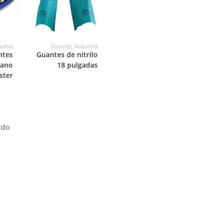
LEER MÁS
stria
Guantes
,
Industria
ntes
Guantes de nitrilo
tano
18 pulgadas
ster
ido