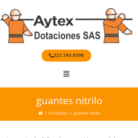
322 294 8598
guantes nitrilo
>
Productos
>
guantes nitrilo