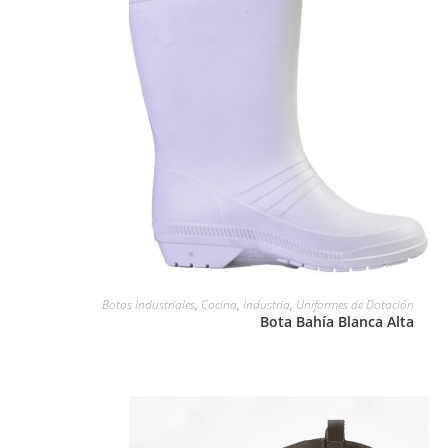
LEER MÁS
Botas Industriales
,
Cocina
,
Industria
,
Uniformes de Dotación
Bota Bahía Blanca Alta