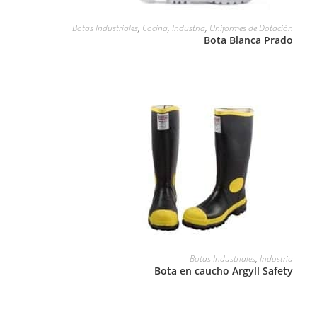
LEER MÁS
Botas Industriales
,
Cocina
,
Industria
,
Uniformes de Dotación
Bota Blanca Prado
LEER MÁS
Botas Industriales
,
Industria
Bota en caucho Argyll Safety