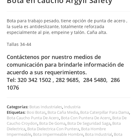
Bota en caucho Argyll Safety
Bota para trabajo pesado, tiene opción de punta de acero ,
la suela es antideslizante, totalmente reforzada
especialmente al pie, empeine y talón. Caña alta.
Tallas 34-44
Contáctenos por nuestro medios de
comunicación para brindarle información de
acuerdo a sus requerimientos.
Tel: 320 342 1502 , 282 9685, 284 5480, 286
1076
Categorías:
Botas Industriales
,
Industria
Etiquetas:
Bosi Botas
,
Bota Caña Media
,
Bota Caterpillar Para Dama
,
Bota Caucho Punta De Acero
,
Bota Con Puntera De Acero
,
Bota De
Caucho Croydon
,
Bota De Goma
,
Bota De Seguridad Saga
,
Bota
Dielectrica
,
Bota Dielectrica Con Puntera
,
Bota Hombre
Impermeable
,
Bota Impermeable Hombre
,
Bota Industrial
,
Bota