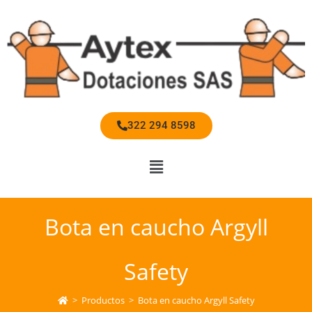
322 294 8598
Bota en caucho Argyll
Safety
>
Productos
>
Bota en caucho Argyll Safety