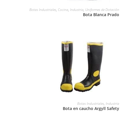
LEER MÁS
Botas Industriales
,
Cocina
,
Industria
,
Uniformes de Dotación
Bota Blanca Prado
LEER MÁS
Botas Industriales
,
Industria
Bota en caucho Argyll Safety