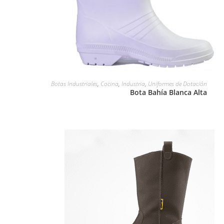
LEER MÁS
Botas Industriales
,
Cocina
,
Industria
,
Uniformes de Dotación
Bota Bahía Blanca Alta