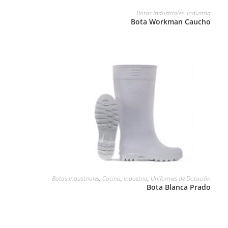
LEER MÁS
Botas Industriales
,
Industria
Bota Workman Caucho
LEER MÁS
Botas Industriales
,
Cocina
,
Industria
,
Uniformes de Dotación
Bota Blanca Prado