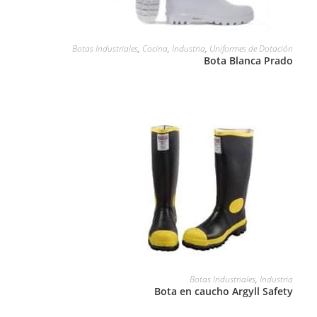
LEER MÁS
Botas Industriales
,
Cocina
,
Industria
,
Uniformes de Dotación
Bota Blanca Prado
LEER MÁS
Botas Industriales
,
Industria
Bota en caucho Argyll Safety