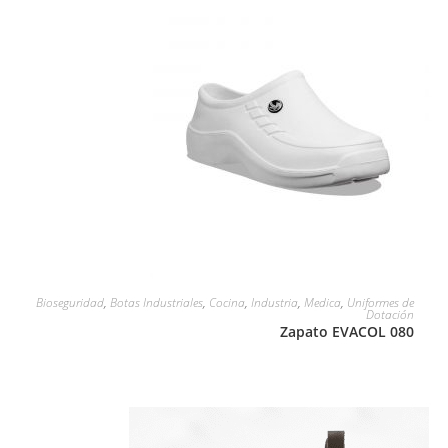
LEER MÁS
Bioseguridad
,
Botas Industriales
,
Cocina
,
Industria
,
Medica
,
Uniformes de
Dotación
Zapato EVACOL 080