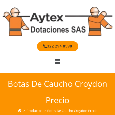
322 294 8598
Botas De Caucho Croydon
Precio
>
Productos
>
Botas De Caucho Croydon Precio