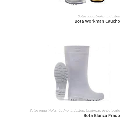
LEER MÁS
Botas Industriales
,
Industria
Bota Workman Caucho
LEER MÁS
Botas Industriales
,
Cocina
,
Industria
,
Uniformes de Dotación
Bota Blanca Prado