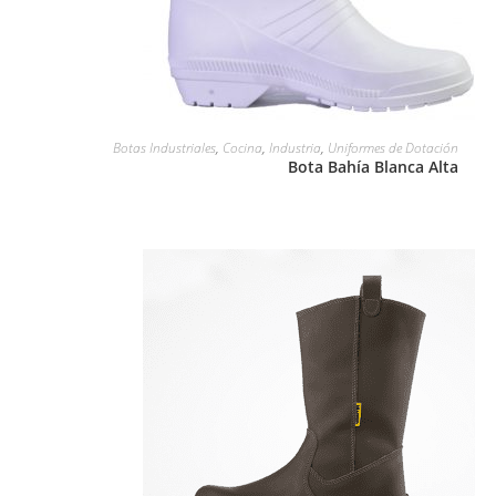
LEER MÁS
Botas Industriales
,
Cocina
,
Industria
,
Uniformes de Dotación
Bota Bahía Blanca Alta