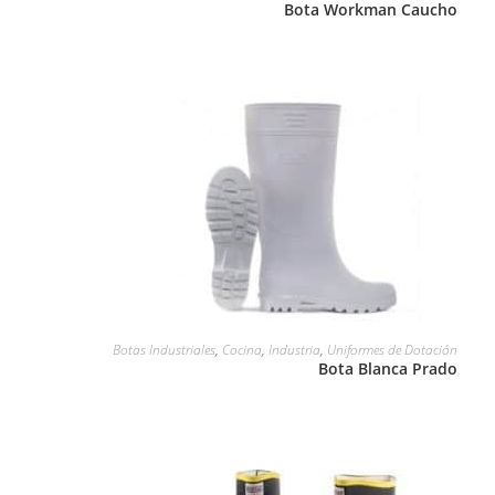
Bota Workman Caucho
LEER MÁS
Botas Industriales
,
Cocina
,
Industria
,
Uniformes de Dotación
Bota Blanca Prado