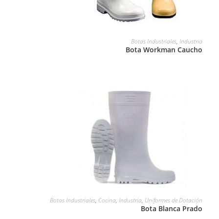
LEER MÁS
Botas Industriales
,
Industria
Bota Workman Caucho
LEER MÁS
Botas Industriales
,
Cocina
,
Industria
,
Uniformes de Dotación
Bota Blanca Prado