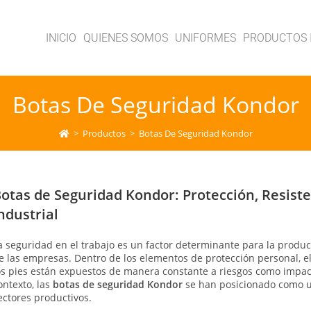
INICIO
QUIENES SOMOS
UNIFORMES
PRODUCTOS 
Botas De Seguridad Kondor
>
Productos
>
Botas De Seguridad Kondor
otas de Seguridad Kondor: Protección, Resiste
ndustrial
a seguridad en el trabajo es un factor determinante para la product
e las empresas. Dentro de los elementos de protección personal, e
os pies están expuestos de manera constante a riesgos como impact
ontexto, las
botas de seguridad Kondor
se han posicionado como un
ectores productivos.