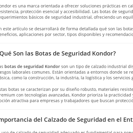
ondor es una marca orientada a ofrecer soluciones prácticas en c
esistencia, protección esencial y accesibilidad. Las botas de segu
equerimientos básicos de seguridad industrial, ofreciendo un equil
n este artículo se desarrollará de forma detallada qué son las bota
eneficios, aplicaciones por sector, tipos disponibles y recomendac
Qué Son las Botas de Seguridad Kondor?
as
botas de seguridad Kondor
son un tipo de calzado industrial di
iesgos laborales comunes. Están orientadas a entornos donde se re
ásica, como la construcción, la industria, la logística y los servicios
stas botas se caracterizan por su diseño robusto, materiales resis
remium con tecnologías avanzadas, Kondor prioriza la practicidad y
pción atractiva para empresas y trabajadores que buscan protecció
mportancia del Calzado de Seguridad en el En
l uso de calzado de seguridad adecuado es fundamental para preveni