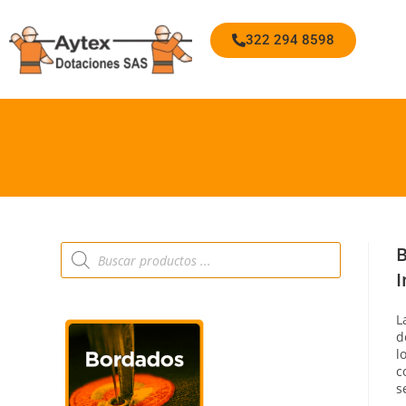
322 294 8598
B
I
L
d
l
c
s