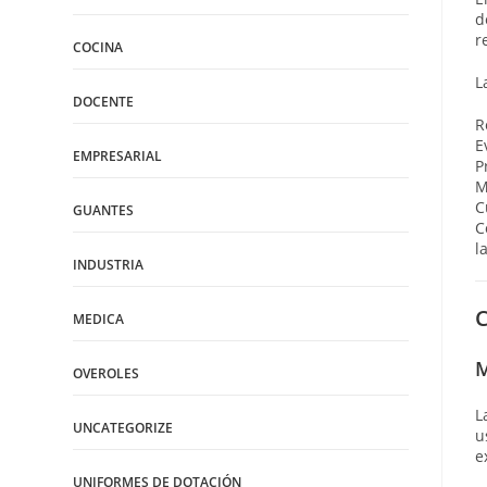
d
r
COCINA
L
DOCENTE
R
E
EMPRESARIAL
P
M
C
GUANTES
C
l
INDUSTRIA
C
MEDICA
M
OVEROLES
L
UNCATEGORIZE
u
e
UNIFORMES DE DOTACIÓN