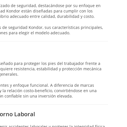
alzado de seguridad, destacándose por su enfoque en
ridad Kondor están diseñadas para cumplir con los
ibrio adecuado entre calidad, durabilidad y costo.
s de seguridad Kondor, sus características principales,
iones para elegir el modelo adecuado.
señado para proteger los pies del trabajador frente a
quiere resistencia, estabilidad y protección mecánica
 generales.
tentes y enfoque funcional. A diferencia de marcas
 la relación costo-beneficio, convirtiéndose en una
n confiable sin una inversión elevada.
torno Laboral
r accidentes laborales y proteger la integridad física