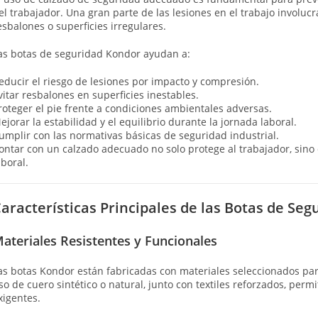
el trabajador. Una gran parte de las lesiones en el trabajo involucra
esbalones o superficies irregulares.
as botas de seguridad Kondor ayudan a:
educir el riesgo de lesiones por impacto y compresión.
vitar resbalones en superficies inestables.
roteger el pie frente a condiciones ambientales adversas.
ejorar la estabilidad y el equilibrio durante la jornada laboral.
umplir con las normativas básicas de seguridad industrial.
ontar con un calzado adecuado no solo protege al trabajador, sino
aboral.
aracterísticas Principales de las Botas de Se
ateriales Resistentes y Funcionales
as botas Kondor están fabricadas con materiales seleccionados para 
so de cuero sintético o natural, junto con textiles reforzados, pe
xigentes.