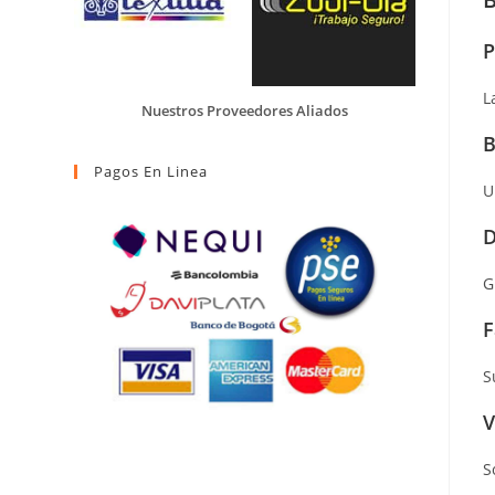
P
L
Nuestros Proveedores Aliados
B
Pagos En Linea
U
D
G
F
S
V
S