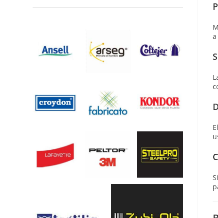
P
M
a
S
L
c
D
E
u
C
S
p
B