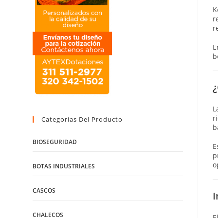
K
r
r
E
b
¿
L
r
Categorías Del Producto
b
BIOSEGURIDAD
E
p
o
BOTAS INDUSTRIALES
CASCOS
I
CHALECOS
E