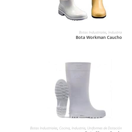
LEER MÁS
Botas Industriales
,
Industria
Bota Workman Caucho
LEER MÁS
Botas Industriales
,
Cocina
,
Industria
,
Uniformes de Dotación