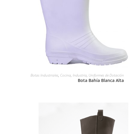
LEER MÁS
Botas Industriales
,
Cocina
,
Industria
,
Uniformes de Dotación
Bota Bahía Blanca Alta