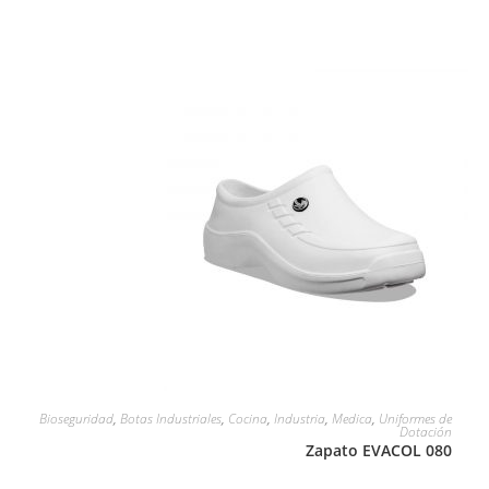
LEER MÁS
Bioseguridad
,
Botas Industriales
,
Cocina
,
Industria
,
Medica
,
Uniformes de
Dotación
Zapato EVACOL 080