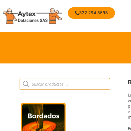
322 294 8598
B
L
e
p
e
m
E