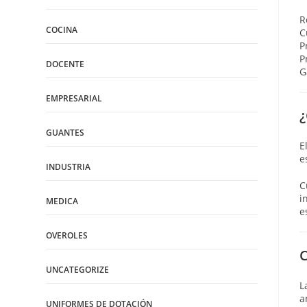
R
COCINA
C
P
P
DOCENTE
G
EMPRESARIAL
¿
GUANTES
E
e
INDUSTRIA
C
i
MEDICA
e
OVEROLES
C
UNCATEGORIZE
L
a
UNIFORMES DE DOTACIÓN