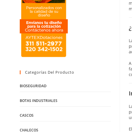
m
m
¿
L
p
a
A
f
Categorías Del Producto
c
BIOSEGURIDAD
I
BOTAS INDUSTRIALES
L
p
CASCOS
u
E
CHALECOS