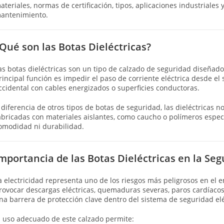
ateriales, normas de certificación, tipos, aplicaciones industriale
antenimiento.
Qué son las Botas Dieléctricas?
as botas dieléctricas son un tipo de calzado de seguridad diseñado
rincipal función es impedir el paso de corriente eléctrica desde el
ccidental con cables energizados o superficies conductoras.
 diferencia de otros tipos de botas de seguridad, las dieléctricas 
abricadas con materiales aislantes, como caucho o polímeros especial
omodidad ni durabilidad.
mportancia de las Botas Dieléctricas en la Seg
a electricidad representa uno de los riesgos más peligrosos en el e
rovocar descargas eléctricas, quemaduras severas, paros cardíacos 
na barrera de protección clave dentro del sistema de seguridad elé
l uso adecuado de este calzado permite: