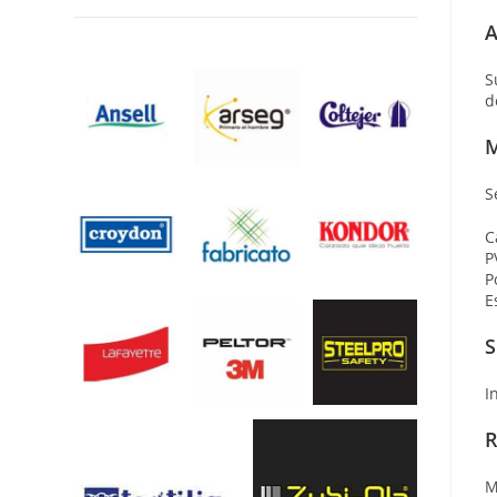
A
S
d
M
S
C
P
P
E
S
I
R
M