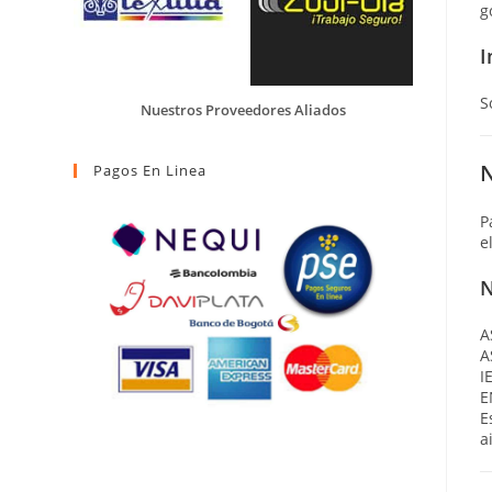
g
I
S
Nuestros Proveedores Aliados
N
Pagos En Linea
P
e
N
A
A
I
E
E
a