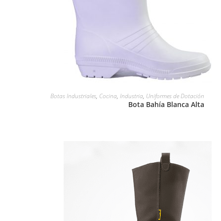
LEER MÁS
Botas Industriales
,
Cocina
,
Industria
,
Uniformes de Dotación
Bota Bahía Blanca Alta