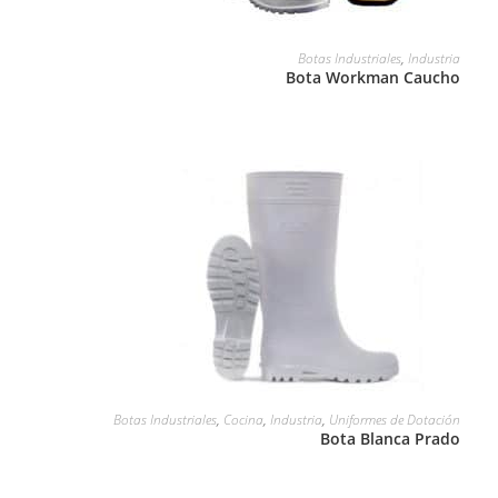
LEER MÁS
Botas Industriales
,
Industria
Bota Workman Caucho
LEER MÁS
Botas Industriales
,
Cocina
,
Industria
,
Uniformes de Dotación
Bota Blanca Prado