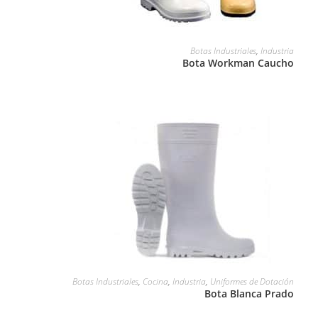
LEER MÁS
Botas Industriales
,
Industria
Bota Workman Caucho
LEER MÁS
Botas Industriales
,
Cocina
,
Industria
,
Uniformes de Dotación
Bota Blanca Prado