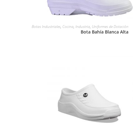
LEER MÁS
Botas Industriales
,
Cocina
,
Industria
,
Uniformes de Dotación
Bota Bahía Blanca Alta