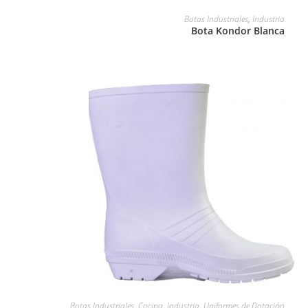
LEER MÁS
Botas Industriales
,
Industria
Bota Kondor Blanca
LEER MÁS
Botas Industriales
,
Cocina
,
Industria
,
Uniformes de Dotación