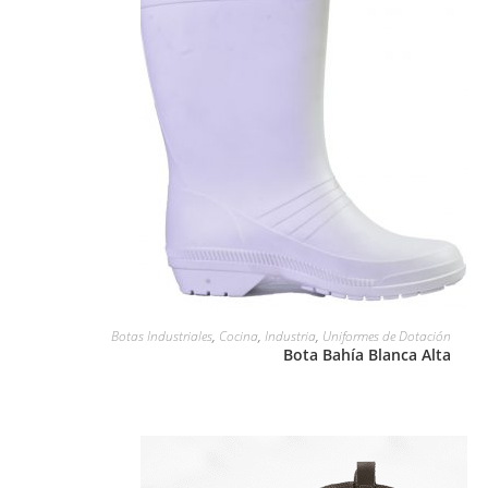
LEER MÁS
Botas Industriales
,
Cocina
,
Industria
,
Uniformes de Dotación
Bota Bahía Blanca Alta