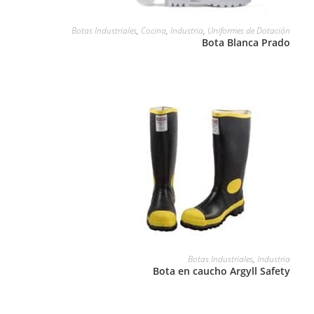
LEER MÁS
Botas Industriales
,
Cocina
,
Industria
,
Uniformes de Dotación
Bota Blanca Prado
LEER MÁS
Botas Industriales
,
Industria
Bota en caucho Argyll Safety