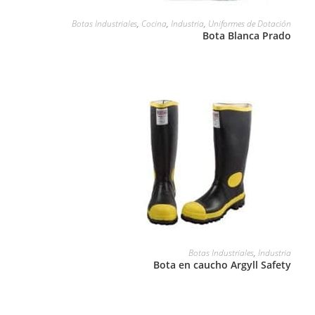
LEER MÁS
Botas Industriales
,
Cocina
,
Industria
,
Uniformes de Dotación
Bota Blanca Prado
LEER MÁS
Botas Industriales
,
Industria
Bota en caucho Argyll Safety