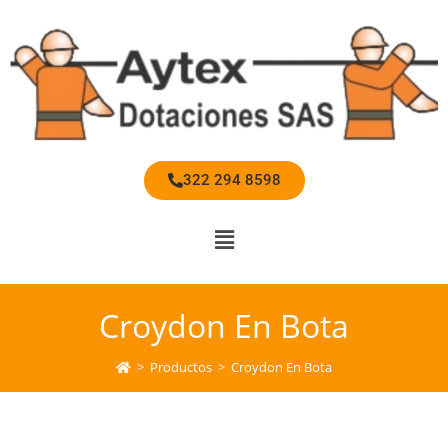
322 294 8598
Croydon En Bota
>
Productos
>
Croydon En Bota