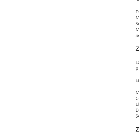
D
M
S
M
S
Z
L
p
E
M
C
L
D
S
Z