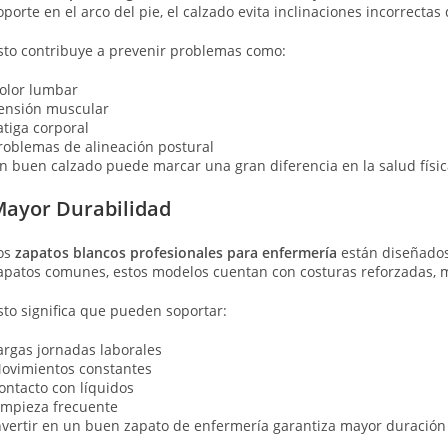
oporte en el arco del pie, el calzado evita inclinaciones incorrecta
sto contribuye a prevenir problemas como:
olor lumbar
ensión muscular
atiga corporal
roblemas de alineación postural
n buen calzado puede marcar una gran diferencia en la salud física
ayor Durabilidad
os
zapatos blancos profesionales para enfermería
están diseñados 
apatos comunes, estos modelos cuentan con costuras reforzadas, ma
sto significa que pueden soportar:
argas jornadas laborales
ovimientos constantes
ontacto con líquidos
impieza frecuente
nvertir en un buen zapato de enfermería garantiza mayor duración