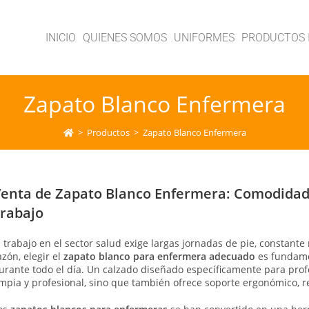
INICIO
QUIENES SOMOS
UNIFORMES
PRODUCTOS 
Zapato Blanco Enfermera
>
Productos
>
Zapato Blanco Enfermera
enta de Zapato Blanco Enfermera: Comodidad, 
rabajo
l trabajo en el sector salud exige largas jornadas de pie, constante
azón, elegir el
zapato blanco para enfermera adecuado
es fundame
urante todo el día. Un calzado diseñado específicamente para prof
impia y profesional, sino que también ofrece soporte ergonómico, re