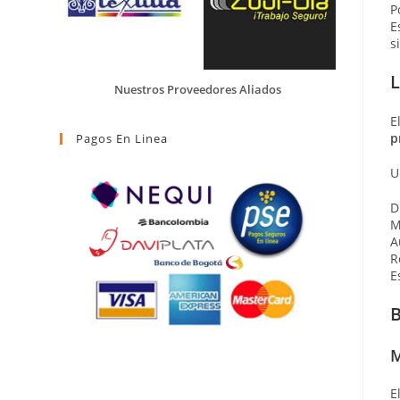
P
E
s
L
Nuestros Proveedores Aliados
E
p
Pagos En Linea
U
D
M
A
R
E
B
M
E