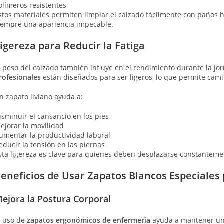
olímeros resistentes
stos materiales permiten limpiar el calzado fácilmente con paños
iempre una apariencia impecable.
igereza para Reducir la Fatiga
l peso del calzado también influye en el rendimiento durante la jo
rofesionales
están diseñados para ser ligeros, lo que permite cami
n zapato liviano ayuda a:
isminuir el cansancio en los pies
ejorar la movilidad
umentar la productividad laboral
educir la tensión en las piernas
sta ligereza es clave para quienes deben desplazarse constanteme
eneficios de Usar Zapatos Blancos Especiales
ejora la Postura Corporal
l uso de
zapatos ergonómicos de enfermería
ayuda a mantener una