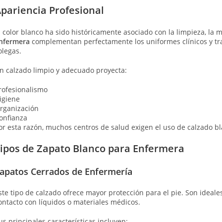
pariencia Profesional
l color blanco ha sido históricamente asociado con la limpieza, la m
nfermera
complementan perfectamente los uniformes clínicos y tr
olegas.
n calzado limpio y adecuado proyecta:
rofesionalismo
igiene
rganización
onfianza
or esta razón, muchos centros de salud exigen el uso de calzado b
ipos de Zapato Blanco para Enfermera
apatos Cerrados de Enfermería
ste tipo de calzado ofrece mayor protección para el pie. Son ideal
ontacto con líquidos o materiales médicos.
us principales características incluyen: