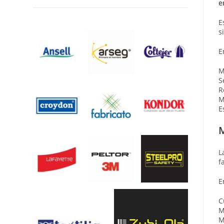
e
E
s
E
M
S
R
M
E
M
L
f
E
C
M
M