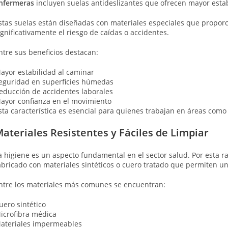
nfermeras
incluyen suelas antideslizantes que ofrecen mayor estab
stas suelas están diseñadas con materiales especiales que propor
ignificativamente el riesgo de caídas o accidentes.
ntre sus beneficios destacan:
ayor estabilidad al caminar
eguridad en superficies húmedas
educción de accidentes laborales
ayor confianza en el movimiento
sta característica es esencial para quienes trabajan en áreas como 
ateriales Resistentes y Fáciles de Limpiar
a higiene es un aspecto fundamental en el sector salud. Por esta r
abricado con materiales sintéticos o cuero tratado que permiten una
ntre los materiales más comunes se encuentran:
uero sintético
icrofibra médica
ateriales impermeables