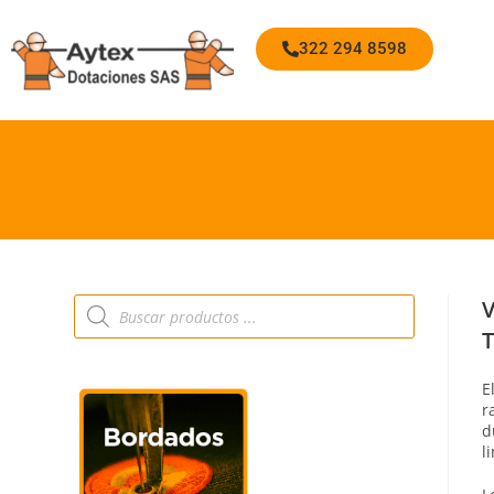
322 294 8598
V
T
E
r
d
l