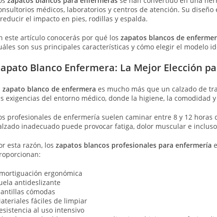
os
zapatos blancos para enfermeras
se han convertido en una herra
onsultorios médicos, laboratorios y centros de atención. Su diseño
 reducir el impacto en pies, rodillas y espalda.
n este artículo conocerás por qué los
zapatos blancos de enfermer
uáles son sus principales características y cómo elegir el modelo i
apato Blanco Enfermera: La Mejor Elección par
l
zapato blanco de enfermera
es mucho más que un calzado de tra
as exigencias del entorno médico, donde la higiene, la comodidad 
os profesionales de enfermería suelen caminar entre 8 y 12 horas d
alzado inadecuado puede provocar fatiga, dolor muscular e incluso
or esta razón, los
zapatos blancos profesionales para enfermería
e
roporcionan:
mortiguación ergonómica
uela antideslizante
lantillas cómodas
ateriales fáciles de limpiar
esistencia al uso intensivo