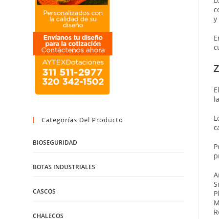
L
c
y
E
c
Z
E
l
L
Categorías Del Producto
c
BIOSEGURIDAD
P
p
BOTAS INDUSTRIALES
A
S
CASCOS
P
M
R
CHALECOS