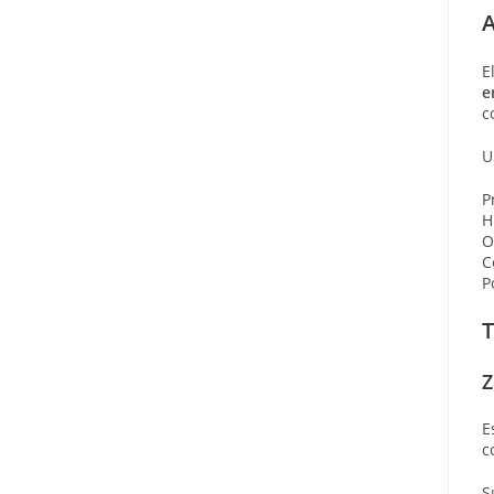
A
E
e
c
U
P
H
O
C
P
T
Z
E
c
S