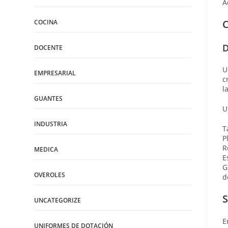
A
C
COCINA
D
DOCENTE
U
EMPRESARIAL
c
l
GUANTES
U
INDUSTRIA
T
P
R
MEDICA
E
G
OVEROLES
d
S
UNCATEGORIZE
E
UNIFORMES DE DOTACIÓN