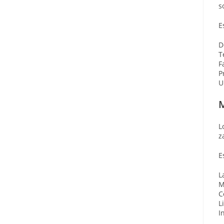
s
E
D
T
F
P
U
M
L
z
E
L
M
C
L
I